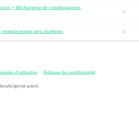
ctions + Déchargeur de condensateurs
0
et remplacement des charbons
0
érales d'utilisation
Politique de confidentialité
JavaScript est activé.