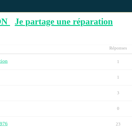
ON
Je partage une réparation
Réponses
tion
1
1
3
0
1976
23